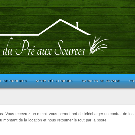
IL DE GROUPES
ACTIVITÉS / LOISIRS
CARNETS DE VOYAGE
CO
us. Vous recevrez un e-mail vous permettant de télécharger un contrat de locatio
montant de la location et nous retourner le tout par la poste.