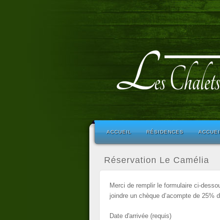
ACCUEIL
RÉSIDENCES
ACCUE
Réservation Le Camélia
Merci de remplir le formulaire ci-desso
joindre un chèque d’acompte de 25% du 
Date d'arrivée (requis)