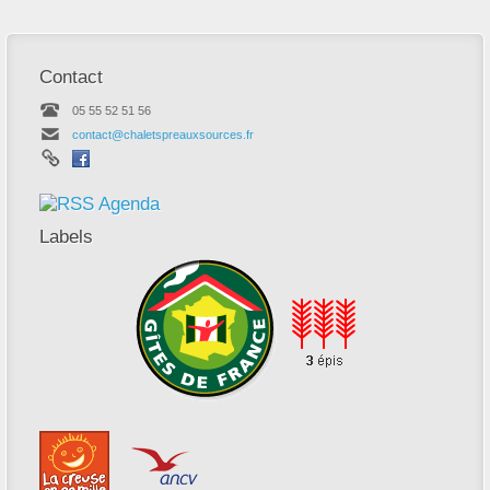
Contact
05 55 52 51 56
contact@chaletspreauxsources.fr
Agenda
Labels